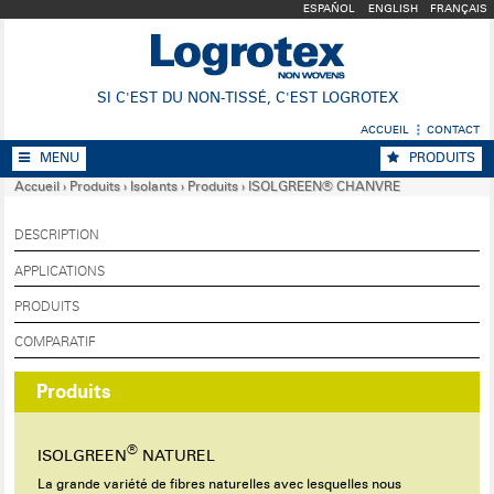
ESPAÑOL
ENGLISH
FRANÇAIS
SI C'EST DU NON-TISSÉ, C'EST LOGROTEX
ACCUEIL
CONTACT
MENU
PRODUITS
Accueil
›
Produits
›
Isolants
›
Produits
›
ISOLGREEN® CHANVRE
DESCRIPTION
APPLICATIONS
PRODUITS
COMPARATIF
Produits
®
ISOLGREEN
NATUREL
La grande variété de fibres naturelles avec lesquelles nous