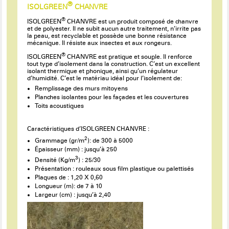
®
ISOLGREEN
CHANVRE
®
ISOLGREEN
CHANVRE est un produit composé de chanvre
et de polyester. Il ne subit aucun autre traitement, n’irrite pas
la peau, est recyclable et possède une bonne résistance
mécanique. Il résiste aux insectes et aux rongeurs.
®
ISOLGREEN
CHANVRE est pratique et souple. Il renforce
tout type d’isolement dans la construction. C’est un excellent
isolant thermique et phonique, ainsi qu’un régulateur
d’humidité. C’est le matériau idéal pour l’isolement de:
Remplissage des murs mitoyens
Planches isolantes pour les façades et les couvertures
Toits acoustiques
Caractéristiques d’ISOLGREEN CHANVRE :
2
Grammage (gr/m
): de 300 à 5000
Épaisseur (mm) : jusqu’à 250
3
Densité (Kg/m
) : 25/30
Présentation : rouleaux sous film plastique ou palettisés
Plaques de : 1,20 X 0,60
Longueur (m): de 7 à 10
Largeur (cm) : jusqu’à 2,40