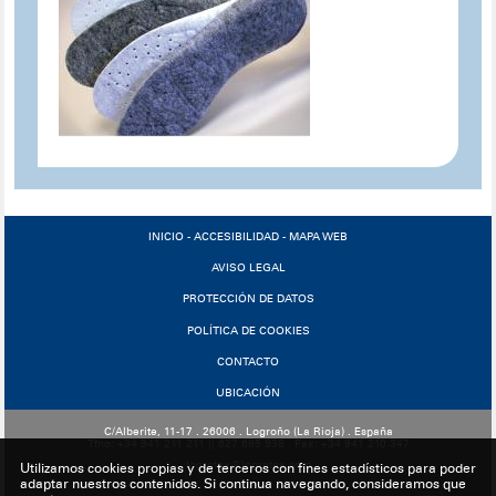
INICIO
-
ACCESIBILIDAD
-
MAPA WEB
AVISO LEGAL
PROTECCIÓN DE DATOS
POLÍTICA DE COOKIES
CONTACTO
UBICACIÓN
C/Alberite, 11-17 . 26006 . Logroño (La Rioja) . España
Tfno: +34 941 211 211 || 627 685 938 . Fax: +34 941 210 347
logrotex@logrotex.com
Utilizamos cookies propias y de terceros con fines estadísticos para poder
adaptar nuestros contenidos. Si continua navegando, consideramos que