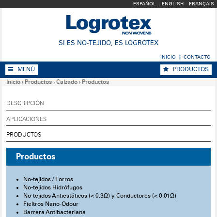
ESPAÑOL
ENGLISH
FRANÇAIS
SI ES NO-TEJIDO, ES LOGROTEX
INICIO
CONTACTO
MENÚ
PRODUCTOS
Inicio
›
Productos
›
Calzado
›
Productos
DESCRIPCIÓN
APLICACIONES
PRODUCTOS
Productos
No-tejidos / Forros
No-tejidos Hidrófugos
No-tejidos Antiestáticos (< 0.3Ω) y Conductores (< 0.01Ω)
Fieltros Nano-Odour
Barrera Antibacteriana