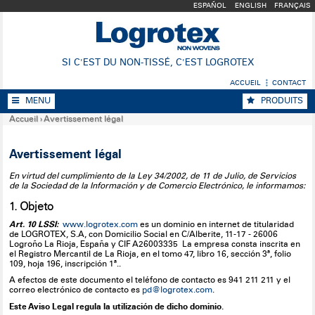
ESPAÑOL
ENGLISH
FRANÇAIS
SI C'EST DU NON-TISSÉ, C'EST LOGROTEX
ACCUEIL
CONTACT
MENU
PRODUITS
Accueil
›
Avertissement légal
Avertissement légal
En virtud del cumplimiento de la Ley 34/2002, de 11 de Julio, de Servicios
de la Sociedad de la Información y de Comercio Electrónico, le informamos:
1. Objeto
Art. 10 LSSI:
www.logrotex.com
es un dominio en internet de titularidad
de LOGROTEX, S.A, con Domicilio Social en C/Alberite, 11-17 - 26006
Logroño La Rioja, España y CIF A26003335 La empresa consta inscrita en
el Registro Mercantil de La Rioja, en el tomo 47, libro 16, sección 3ª, folio
109, hoja 196, inscripción 1ª..
A efectos de este documento el teléfono de contacto es 941 211 211 y el
correo electrónico de contacto es
pd@logrotex.com
.
Este Aviso Legal regula la utilización de dicho dominio.