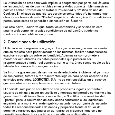
La utilización de este sitio web implica la aceptación por parte del Usuario
de las condiciones de uso incluidas en este Aviso como también nuestras
políticas sobre ‘Protección de Datos y Privacidad’ y ‘Política de uso de
Cookies’. En el caso de que ciertos servicios contenidos y/o herramientas
ofrecidos a través de este “Portal” requirieran de la aplicación condiciones
particulares estas se pondrán a disposición del Usuario.
Por otra parte, advierte que, tanto los contenidos y servicios de esta
página web como las propias condiciones de utilización, pueden ser
modificados sin notificación previa.
2. Condiciones de utilización
El Usuario se compromete a que, en los apartados en que sea necesario
que se registre para poder acceder a los mismos, facilitar datos veraces,
exactos y completos sobre su identidad. Además se compromete a
mantener actualizados los datos personales que pudieran ser
proporcionados a titular del dominio, por lo tanto, único responsable de las
falsedades o inexactitudes que realice.
Se informa que en caso de ser menor de edad deberá obtener el permiso
de sus padres, tutores o representantes legales para poder acceder a los
servicios prestados. LOGROTEX, S.A no se responsabiliza en el caso de
que los datos sobre este tema sean inexactos o falsos.
El “portal” sólo puede ser utilizado con propósitos legales por tanto el
usuario se obliga a hacer un uso lícito y honrado del portal y conforme a las
presentes Condiciones Generales de Uso, a No utilizar los servicios del
“portal” para la realización de actividades contrarias a las legislación
española, a la moral y al orden público, asumiendo por parte del usuario
todas las responsabilidades de daños y perjuicios frente al titular del
dominio o terceros que pudieran derivarse de prácticas ilegales o no
permitidas entres otras y a título enunciativo y no limitativo: