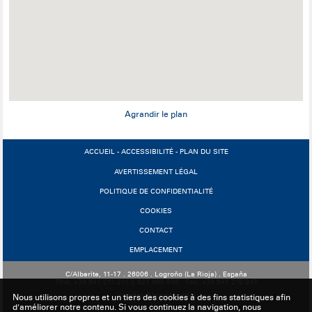
Agrandir le plan
ACCUEIL
-
ACCESSIBILITÉ
-
PLAN DU SITE
AVERTISSEMENT LÉGAL
POLITIQUE DE CONFIDENTIALITÉ
COOKIES
CONTACT
EMPLACEMENT
C/Alberite, 11-17 . 26006 . Logroño (La Rioja) . España
Tfno: +34 941 211 211 || 627 685 938 . Fax: +34 941 210 347
logrotex@logrotex.com
Nous utilisons propres et un tiers des cookies à des fins statistiques afin
d'améliorer notre contenu. Si vous continuez la navigation, nous