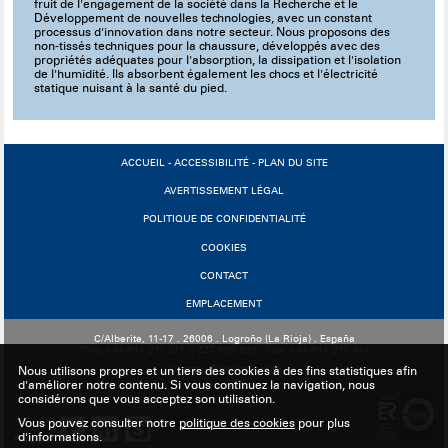
fruit de l'engagement de la société dans la Recherche et le
Développement de nouvelles technologies, avec un constant
processus d'innovation dans notre secteur. Nous proposons des
non-tissés techniques pour la chaussure, développés avec des
propriétés adéquates pour l'absorption, la dissipation et l'isolation
de l'humidité. Ils absorbent également les chocs et l'électricité
statique nuisant à la santé du pied.
ACCUEIL
-
ACCESSIBILITÉ
-
PLAN DU SITE
AVERTISSEMENT LÉGAL
POLITIQUE DE CONFIDENTIALITÉ
COOKIES
CONTACT
EMPLACEMENT
C/Alberite, 11-17 . 26006 . Logroño (La Rioja) . España
Tfno: +34 941 211 211 || 627 685 938 . Fax: +34 941 210 347
logrotex@logrotex.com
Nous utilisons propres et un tiers des cookies à des fins statistiques afin
d'améliorer notre contenu. Si vous continuez la navigation, nous
considérons que vous acceptez son utilisation.
Vous pouvez consulter notre
politique des cookies
pour plus
d'informations.
Partager: