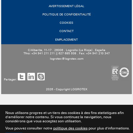
AVERTISSEMENT LÉGAL
POLITIQUE DE CONFIDENTIALITÉ
COOKIES
CONTACT
EMPLACEMENT
C/Alberite, 11-17 . 26006 . Logroño (La Rioja) . España
Tfno: +34 941 211 211 || 627 685 938 . Fax: +34 941 210 347
logrotex@logrotex.com
Partager:
2026 - Copyright LOGROTEX
Nous utilisons propres et un tiers des cookies à des fins statistiques afin
d'améliorer notre contenu. Si vous continuez la navigation, nous
considérons que vous acceptez son utilisation.
Vous pouvez consulter notre
politique des cookies
pour plus d'informations.