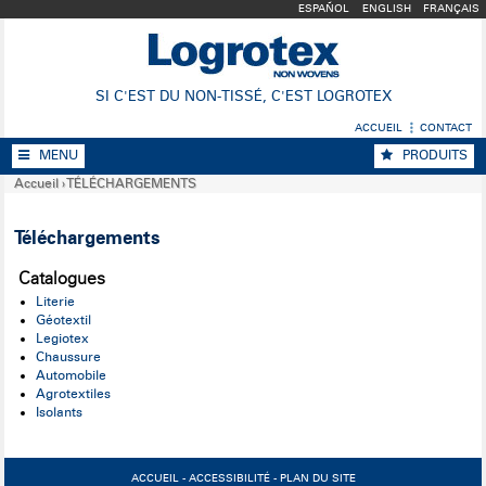
ESPAÑOL
ENGLISH
FRANÇAIS
SI C'EST DU NON-TISSÉ, C'EST LOGROTEX
ACCUEIL
CONTACT
MENU
PRODUITS
Accueil
›
TÉLÉCHARGEMENTS
Téléchargements
Catalogues
Literie
Géotextil
Legiotex
Chaussure
Automobile
Agrotextiles
Isolants
ACCUEIL
-
ACCESSIBILITÉ
-
PLAN DU SITE