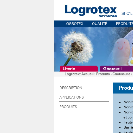
SI C'
LOGROTEX
QUALITÉ
PRODUIT
Literie
Géotextil
Logrotex:
Accueil
›
Produits
›
Chaussure
›
Produ
DESCRIPTION
APPLICATIONS
Non-t
PRODUITS
Non-t
Non-t
et co
Feutr
Barri
Feutr