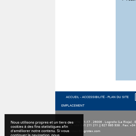
ACCUEIL
-
ACCESSIBILITÉ
-
PLAN DU SITE
EMPLACEMENT
Nous utilisons propres et un tiers des
C/Alberite, 11-17 . 26006 . Logroño (La Rioja) .
Tfno: +34 941 211 211 || 627 685 938 . Fax: +3
cookies à des fins statistiques afin
d'améliorer notre contenu. Si vous
logrotex@logrotex.com
continuez la navigation, nous