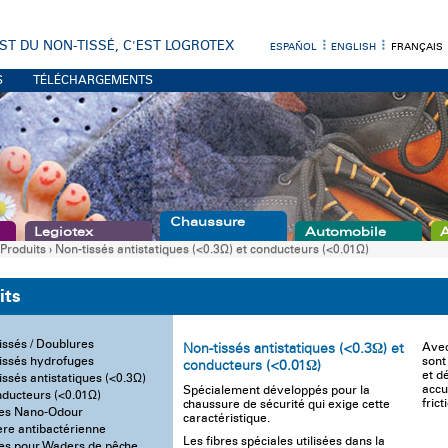
EST DU NON-TISSÉ, C'EST LOGROTEX
ESPAÑOL
ENGLISH
FRANÇAIS
S
TÉLÉCHARGEMENTS
Chaussure
Legiotex
Automobile
A
Produits
›
Non-tissés antistatiques (<0.3Ω) et conducteurs (<0.01Ω)
its
issés / Doublures
Non-tissés antistatiques (<0.3Ω) et
Avec
issés hydrofuges
sont
conducteurs (<0.01Ω)
et dé
issés antistatiques (<0.3Ω)
accu
Spécialement développés pour la
nducteurs (<0.01Ω)
fric
chaussure de sécurité qui exige cette
es Nano-Odour
caractéristique.
ère antibactérienne
Les fibres spéciales utilisées dans la
es pour Waders de pêche