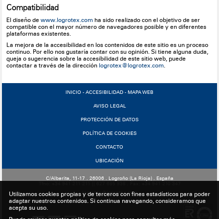
Compatibilidad
El diseño de
www.logrotex.com
ha sido realizado con el objetivo de ser
compatible con el mayor número de navegadores posible y en diferentes
plataformas existentes.
La mejora de la accesibilidad en los contenidos de este sitio es un proceso
continuo. Por ello nos gustaría contar con su opinión. Si tiene alguna duda,
queja o sugerencia sobre la accesibilidad de este sitio web, puede
contactar a través de la dirección
logrotex@logrotex.com
.
INICIO
-
ACCESIBILIDAD
-
MAPA WEB
AVISO LEGAL
PROTECCIÓN DE DATOS
POLÍTICA DE COOKIES
CONTACTO
UBICACIÓN
C/Alberite, 11-17 . 26006 . Logroño (La Rioja) . España
Tfno: +34 941 211 211 || 627 685 938 . Fax: +34 941 210 347
logrotex@logrotex.com
Utilizamos cookies propias y de terceros con fines estadísticos para poder
adaptar nuestros contenidos. Si continua navegando, consideramos que
acepta su uso.