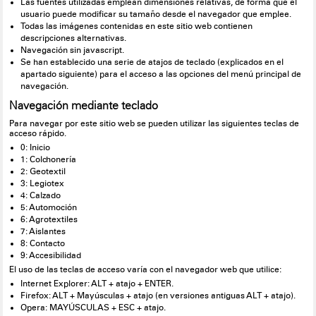
Las fuentes utilizadas emplean dimensiones relativas, de forma que el
usuario puede modificar su tamaño desde el navegador que emplee.
Todas las imágenes contenidas en este sitio web contienen
descripciones alternativas.
Navegación sin javascript.
Se han establecido una serie de atajos de teclado (explicados en el
apartado siguiente) para el acceso a las opciones del menú principal de
navegación.
Navegación mediante teclado
Para navegar por este sitio web se pueden utilizar las siguientes teclas de
acceso rápido.
0: Inicio
1: Colchonería
2: Geotextil
3: Legiotex
4: Calzado
5: Automoción
6: Agrotextiles
7: Aislantes
8: Contacto
9: Accesibilidad
El uso de las teclas de acceso varía con el navegador web que utilice:
Internet Explorer: ALT + atajo + ENTER.
Firefox: ALT + Mayúsculas + atajo (en versiones antiguas ALT + atajo).
Opera: MAYÚSCULAS + ESC + atajo.