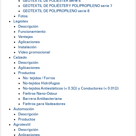
GEOTEXTIL DE POLIÉSTER serie 6
GEOTEXTIL DE POLIÉSTER Y POLIPROPILENO serie 7
GEOTEXTIL DE POLIPROPILENO serie 8
Fotos
Legiotex
Descripción
Funcionamiento
Ventajas
Aplicaciones
Instalación
Vídeo promocional
Calzado
Descripción
Aplicaciones
Productos
No- tejidos / Forros
No-tejidos Hidrófugos
No-tejidos Antiestáticos (< 0.3Ω) y Conductores (< 0.01Ω)
Fieltros Nano-Odour
Barrera Antibacteriana
Fieltros para Vadeadores
Automoción
Descripción
Productos
Agrotextil
Descripción
Aplicaciones