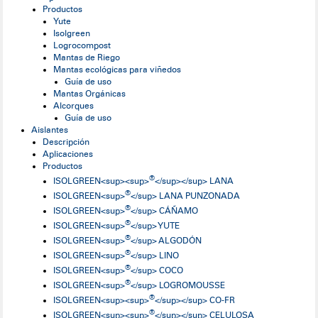
Productos
Yute
Isolgreen
Logrocompost
Mantas de Riego
Mantas ecológicas para viñedos
Guía de uso
Mantas Orgánicas
Alcorques
Guía de uso
Aislantes
Descripción
Aplicaciones
Productos
®
ISOLGREEN<sup><sup>
</sup></sup> LANA
®
ISOLGREEN<sup>
</sup> LANA PUNZONADA
®
ISOLGREEN<sup>
</sup> CÁÑAMO
®
ISOLGREEN<sup>
</sup> YUTE
®
ISOLGREEN<sup>
</sup> ALGODÓN
®
ISOLGREEN<sup>
</sup> LINO
®
ISOLGREEN<sup>
</sup> COCO
®
ISOLGREEN<sup>
</sup> LOGROMOUSSE
®
ISOLGREEN<sup><sup>
</sup></sup> CO-FR
®
ISOLGREEN<sup><sup>
</sup></sup> CELULOSA