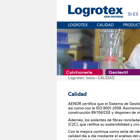
SI ES
LOGROTEX
CALIDAD
PRODUC
Colchonería
Geotextil
Logrotex:
Inicio
›
CALIDAD
Calidad
AENOR certifica que el Sistema de Gest
así como con la ISO 9001:2008. Asimismo,
construcción 89/106/CEE y disponen de 
Además, los aislantes de fibras recicladas
(C2C), que ratifica su sostenibilidad y cir
Con la mejora contínua como seña de ide
calidad día a día mediante el análisis de