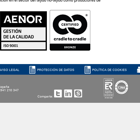
ón en el sector del tejido no-tejido como productores de
AVISO LEGAL
PROTECCIÓN DE DATOS
POLÍTICA DE COOKIES
 España
4 941 210 347
Comparte: