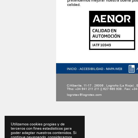
pretendemos mejorar nuestra buena posici
calidad.
INICIO
-
ACCESIBILIDAD
-
MAPA WEB
C/Alberite, 11-17 . 26006 . Logroño (La Rioja) .
Tfno: +34 941 211 211 || 627 685 938 . Fax: +3
logrotex@logrotex.com
Utilizamos cookies propias y de
terceros con fines estadísticos para
poder adaptar nuestros contenidos. Si
continua navegando, consideramos