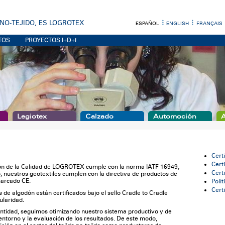
 NO-TEJIDO, ES LOGROTEX
ESPAÑOL
ENGLISH
FRANÇAIS
TOS
PROYECTOS I+D+i
Legiotex
Calzado
Automoción
A
Cert
Cert
ión de la Calidad de LOGROTEX cumple con la norma IATF 16949,
Cert
 nuestros geotextiles cumplen con la directiva de productos de
marcado CE.
Polí
Cert
 de algodón están certificados bajo el sello Cradle to Cradle
cularidad.
ntidad, seguimos otimizando nuestro sistema productivo y de
l entorno y la evaluación de los resultados. De este modo,