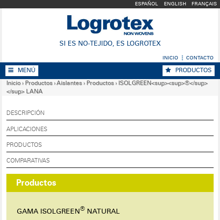
ESPAÑOL
ENGLISH
FRANÇAIS
SI ES NO-TEJIDO, ES LOGROTEX
INICIO
CONTACTO
MENÚ
PRODUCTOS
Inicio
›
Productos
›
Aislantes
›
Productos
›
ISOLGREEN<sup><sup>®</sup>
</sup> LANA
DESCRIPCIÓN
APLICACIONES
PRODUCTOS
COMPARATIVAS
Productos
®
GAMA ISOLGREEN
NATURAL