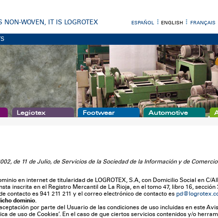
 IS NON-WOVEN, IT IS LOGROTEX
ESPAÑOL
ENGLISH
FRANÇAIS
TS
Legiotex
Footwear
Automotive
A
002, de 11 de Julio, de Servicios de la Sociedad de la Información y de Comercio
minio en internet de titularidad de LOGROTEX, S.A, con Domicilio Social en C/Alb
nscrita en el Registro Mercantil de La Rioja, en el tomo 47, libro 16, sección 3ª,
de contacto es 941 211 211 y el correo electrónico de contacto es
pd@logrotex.
dicho dominio.
la aceptación por parte del Usuario de las condiciones de uso incluidas en este A
tica de uso de Cookies’. En el caso de que ciertos servicios contenidos y/o herra