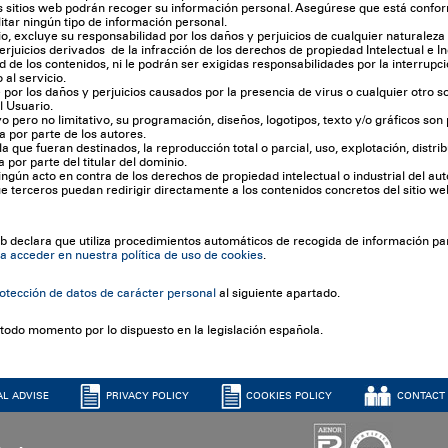
 sitios web podrán recoger su información personal. Asegúrese que está conform
itar ningún tipo de información personal.
nio, excluye su responsabilidad por los daños y perjuicios de cualquier naturalez
erjuicios derivados de la infracción de los derechos de propiedad Intelectual e Ind
ad de los contenidos, ni le podrán ser exigidas responsabilidades por la interrupc
al servicio.
e por los daños y perjuicios causados por la presencia de virus o cualquier otro 
l Usuario.
ivo pero no limitativo, su programación, diseños, logotipos, texto y/o gráficos so
a por parte de los autores.
a que fueran destinados, la reproducción total o parcial, uso, explotación, distri
 por parte del titular del dominio.
ngún acto en contra de los derechos de propiedad intelectual o industrial del aut
terceros puedan redirigir directamente a los contenidos concretos del sitio web,
declara que utiliza procedimientos automáticos de recogida de información para
a acceder en nuestra política de uso de cookies
.
rotección de datos de carácter personal
al siguiente apartado.
todo momento por lo dispuesto en la legislación española.
AL ADVISE
PRIVACY POLICY
COOKIES POLICY
CONTACT