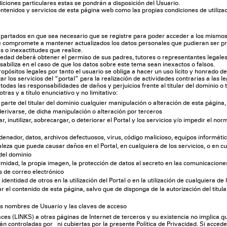
diciones particulares estas se pondrán a disposición del Usuario.
ontenidos y servicios de esta página web como las propias condiciones de utiliza
partados en que sea necesario que se registre para poder acceder a los mismos, 
 compromete a mantener actualizados los datos personales que pudieran ser prop
s o inexactitudes que realice.
dad deberá obtener el permiso de sus padres, tutores o representantes legales
iliza en el caso de que los datos sobre este tema sean inexactos o falsos.
ropósitos legales por tanto el usuario se obliga a hacer un uso lícito y honrado d
r los servicios del “portal” para la realización de actividades contrarias a las le
todas las responsabilidades de daños y perjuicios frente al titular del dominio o
tras y a título enunciativo y no limitativo:
 parte del titular del dominio cualquier manipulación o alteración de esta página,
erivarse, de dicha manipulación o alteración por terceros
 inutilizar, sobrecargar, o deteriorar el Portal y los servicios y/o impedir el norm
rdenador, datos, archivos defectuosos, virus, código malicioso, equipos informát
eza que pueda causar daños en el Portal, en cualquiera de los servicios, o en cua
 del dominio
timidad, la propia imagen, la protección de datos al secreto en las comunicaciones,
s de correo electrónico
 identidad de otros en la utilización del Portal o en la utilización de cualquiera de 
iar el contenido de esta página, salvo que de disponga de la autorización del titu
los nombres de Usuario y las claves de acceso
s (LINKS) a otras páginas de Internet de terceros y su existencia no implica 
án controladas por ni cubiertas por la presente Política de Privacidad. Si accede