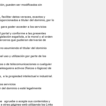
ción, pueden ser modificados sin
facilitar datos veraces, exactos y
orcionados a titular del dominio, por lo
 para poder acceder a los servicios
el portal y conforme a las presentes
gislación española, a la moral y al orden
 terceros que pudieran derivarse de
 no asumiendo el titular del dominio
al uso y utilización por parte de los
icos o de telecomunicaciones o cualquier
lesquiera activos (físicos o lógicos) de
 a la propiedad intelectual e industrial.
los servicios
lar del dominio o esté legalmente
que apruebe o acepte sus contenidos y
 a otras páginas web utilizando los Links