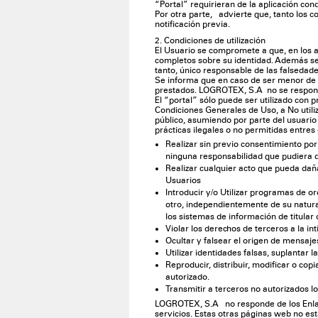
“Portal” requirieran de la aplicación con
Por otra parte, advierte que, tanto los c
notificación previa.
2. Condiciones de utilización
El Usuario se compromete a que, en los a
completos sobre su identidad. Además se
tanto, único responsable de las falsedade
Se informa que en caso de ser menor de e
prestados. LOGROTEX, S.A no se responsab
El “portal” sólo puede ser utilizado con p
Condiciones Generales de Uso, a No utiliza
público, asumiendo por parte del usuario 
prácticas ilegales o no permitidas entres o
Realizar sin previo consentimiento por
ninguna responsabilidad que pudiera d
Realizar cualquier acto que pueda dañar,
Usuarios
Introducir y/o Utilizar programas de o
otro, independientemente de su natural
los sistemas de información de titular
Violar los derechos de terceros a la in
Ocultar y falsear el origen de mensaje
Utilizar identidades falsas, suplantar la
Reproducir, distribuir, modificar o cop
autorizado.
Transmitir a terceros no autorizados 
LOGROTEX, S.A no responde de los Enlace
servicios. Estas otras páginas web no est