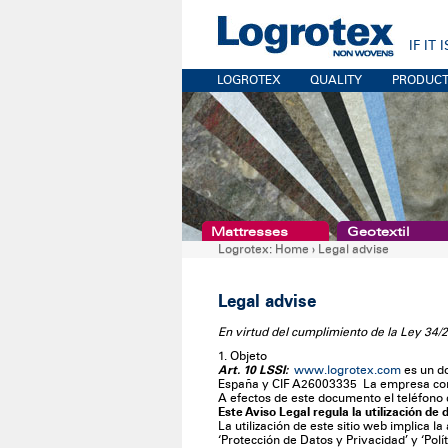
IF IT
LOGROTEX
QUALITY
PRODUC
Mattresses
Geotextil
Logrotex:
Home
›
Legal advise
Legal advise
En virtud del cumplimiento de la Ley 34/2
1. Objeto
Art. 10 LSSI:
www.logrotex.com
es un do
España y CIF A26003335 La empresa consta i
A efectos de este documento el teléfono 
Este Aviso Legal regula la utilización de 
La utilización de este sitio web implica 
‘Protección de Datos y Privacidad’ y ‘Polí