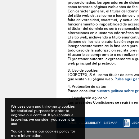
proporcionados, los operadores de dichos
estas terceras páginas web antes de facil
Con carácter general, el titular del domi
del sitio web de, así como a los daños y p
falta de veracidad, exactitud, y actualid
funcionamiento o imposibilidad de acceso 
El titular del dominio no será responsabl
alteraciones en el sistema informático de
El sitio web, incluyendo a título enunciat
dispone de licencia o autorización expres
Independientemente de la finalidad para l
todo caso de la autorización escrita previa
El usuario se compromete a no realizar ni
El prestador autoriza expresamente a que 
web principal del prestador.
3. Uso de cookies
LOGROTEX, S.A como titular de esta web 
que visitan su página web.
Pulsa aquí par
4. Protección de datos
Puede consultar
nuestra política sobre p
5. Legislación aplicable
Las presentes Condiciones se regirán en 
We uses own and third-party cookies
for statistical purposes in order to
improve our content. If you continue
browsing, we consider you accept its
HOME
-
ACCESIBILITY
-
SITEMAP
LEG
use.
You can review our
cookies policy
for
more information.