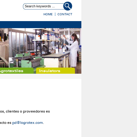
HOME
CONTACT
grotextiles
Insulators
ios, clientes o proveedores es
tacto es
pd@logrotex.com
.