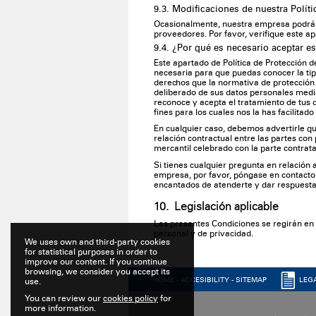
9.3. Modificaciones de nuestra Polít
Ocasionalmente, nuestra empresa podrá re
proveedores. Por favor, verifique este 
9.4. ¿Por qué es necesario aceptar es
Este apartado de Política de Protección 
necesaria para que puedas conocer la tip
derechos que la normativa de protección 
deliberado de sus datos personales media
reconoce y acepta el tratamiento de tus 
fines para los cuales nos la has facilita
En cualquier caso, debemos advertirle que
relación contractual entre las partes co
mercantil celebrado con la parte contrata
Si tienes cualquier pregunta en relación 
empresa, por favor, póngase en contacto 
encantados de atenderte y dar respuesta 
10. Legislación aplicable
Las presentes Condiciones se regirán en 
personal y de privacidad.
We uses own and third-party cookies
for statistical purposes in order to
improve our content. If you continue
browsing, we consider you accept its
HOME
-
ACCESIBILITY
-
SITEMAP
LEG
use.
You can review our
cookies policy
for
more information.