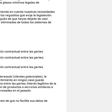
os plazos mínimos legales de
eniendo en cuenta nuestras necesidades
os requisitos que exija la legislación
espués de que hayas dejado de usar
 eliminados de todos los sistemas de
ión contractual entre las partes
ón contractual entre las partes;
ión contractual entre las partes
eresado (clientes potenciales), le
entimiento en ningún caso puede
a entre las partes; Interés legítimo de la
n de productos o servicios similares a
teresadas en el pasado.
sto de que no facilite sus datos de