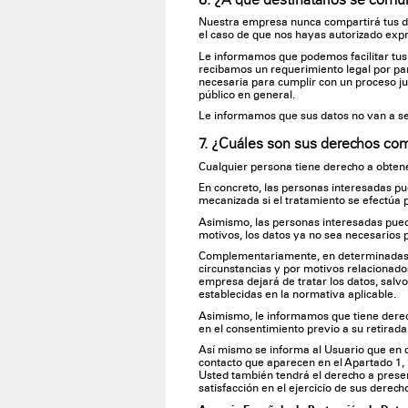
Nuestra empresa nunca compartirá tus da
el caso de que nos hayas autorizado exp
Le informamos que podemos facilitar tus
recibamos un requerimiento legal por pa
necesaria para cumplir con un proceso jud
público en general.
Le informamos que sus datos no van a se
7. ¿Cuáles son sus derechos com
Cualquier persona tiene derecho a obtene
En concreto, las personas interesadas pue
mecanizada si el tratamiento se efectúa 
Asimismo, las personas interesadas puede
motivos, los datos ya no sea necesarios p
Complementariamente, en determinadas ci
circunstancias y por motivos relacionados
empresa dejará de tratar los datos, salvo
establecidas en la normativa aplicable.
Asimismo, le informamos que tiene derech
en el consentimiento previo a su retirada
Así mismo se informa al Usuario que en c
contacto que aparecen en el Apartado 1, 
Usted también tendrá el derecho a prese
satisfacción en el ejercicio de sus derech