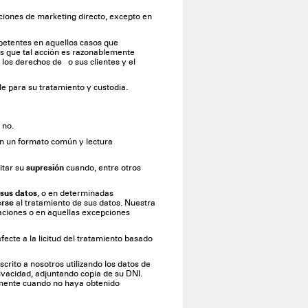
ciones de marketing directo, excepto en
petentes en aquellos casos que
s que tal acción es razonablemente
 los derechos de o sus clientes y el
e para su tratamiento y custodia.
 no.
en un formato común y lectura
itar su
supresión
cuando, entre otros
 sus datos
, o en determinadas
erse
al tratamiento de sus datos. Nuestra
maciones o en aquellas excepciones
ecte a la licitud del tratamiento basado
rito a nosotros utilizando los datos de
ivacidad, adjuntando copia de su DNI.
lmente cuando no haya obtenido