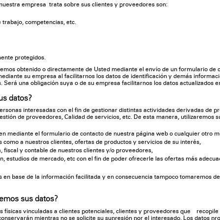
nuestra empresa trata sobre sus clientes y proveedores son:
 trabajo, competencias, etc.
ente protegidos.
hemos obtenido o directamente de Usted mediante el envío de un formulario de c
mediante su empresa al facilitarnos los datos de identificación y demás informaci
es. Será una obligación suya o de su empresa facilitarnos los datos actualizados e
sus datos?
personas interesadas con el fin de gestionar distintas actividades derivadas de p
estión de proveedores, Calidad de servicios, etc. De esta manera, utilizaremos s
iten mediante el formulario de contacto de nuestra página web o cualquier otro 
les como a nuestros clientes, ofertas de productos y servicios de su interés,
, fiscal y contable de nuestros clientes y/o proveedores,
n, estudios de mercado, etc con el fin de poder ofrecerle las ofertas más adecua
s en base de la información facilitada y en consecuencia tampoco tomaremos d
remos sus datos?
 físicas vinculadas a clientes potenciales, clientes y proveedores que recopile 
conservarán mientras no se solicite su supresión por el interesado. Los datos pr