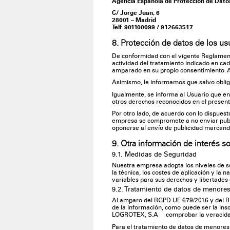
Agencia Española de Protección de Dato
C/ Jorge Juan, 6
28001 – Madrid
Telf. 901100099 / 912663517
8. Protección de datos de los us
De conformidad con el vigente Reglamento
actividad del tratamiento indicado en ca
amparado en su propio consentimiento. Al
Asimismo, le informamos que salvo oblig
Igualmente, se informa al Usuario que en
otros derechos reconocidos en el presen
Por otro lado, de acuerdo con lo dispuest
empresa se compromete a no enviar public
oponerse al envío de publicidad marcando
9. Otra información de interés so
9.1. Medidas de Seguridad
Nuestra empresa adopta los niveles de s
la técnica, los costes de aplicación y la 
variables para sus derechos y libertade
9.2. Tratamiento de datos de menore
Al amparo del RGPD UE 679/2016 y del RD
de la información, como puede ser la insc
LOGROTEX, S.A comprobar la veracidad 
Para el tratamiento de datos de menores 