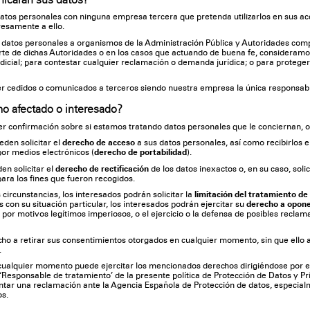
tos personales con ninguna empresa tercera que pretenda utilizarlos en sus ac
resamente a ello.
 datos personales a organismos de la Administración Pública y Autoridades com
rte de dichas Autoridades o en los casos que actuando de buena fe, consideramo
icial; para contestar cualquier reclamación o demanda jurídica; o para proteger
r cedidos o comunicados a terceros siendo nuestra empresa la única responsabl
o afectado o interesado?
r confirmación sobre si estamos tratando datos personales que le conciernan, o
den solicitar el
derecho de acceso
a sus datos personales, así como recibirlos 
por medios electrónicos (
derecho de portabilidad
).
n solicitar el
derecho de rectificación
de los datos inexactos o, en su caso, solic
ara los fines que fueron recogidos.
rcunstancias, los interesados podrán solicitar la
limitación del tratamiento de
 con su situación particular, los interesados podrán ejercitar su
derecho a opon
 por motivos legítimos imperiosos, o el ejercicio o la defensa de posibles recla
o a retirar sus consentimientos otorgados en cualquier momento, sin que ello af
.
ualquier momento puede ejercitar los mencionados derechos dirigiéndose por esc
‘Responsable de tratamiento’ de la presente política de Protección de Datos y Pr
ntar una reclamación ante la Agencia Española de Protección de datos, especia
os.