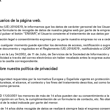
s.
uarios de la página web.
 (UE) 2016/679, le informamos que los datos de carácter personal de los Usuario
da formulario de recogida de datos de nuestra página web por parte de la empres
 pulsar el botón “ENVIAR”, el Usuario consiente al tratamiento de sus datos po
ación legal o consentimiento expreso por su parte nuestra empresa no va a cede
 cualquier momento puede ejercitar los derechos de acceso, rectificación o supr
te documento y regulados en el Reglamento (UE) 2016/679 , notificándolo a LOG
o en la Ley 34/2002, de 11 de Julio, de Servicios de la Sociedad de Información 
idad a través del correo electrónico sin haber recabado antes la expresa autori
 la casilla correspondiente.
bre nuestra política de privacidad
eguridad requeridos por la normativa Europea y Española vigente en protección 
naturaleza, el alcance, el contexto y los fines del tratamiento descritos, así como
s como persona.
s
 1720/2007 los menores de más de 14 años pueden dar su consentimiento a la c
ripción en un foro, la cumplimentación de un formulario de contacto, etc. No obs
de la edad indicada por parte del menor.
de 14 años dicha recogida de datos se realizará siempre bajo el expreso consent