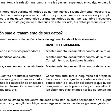
mantenga la relación mercantil entre las partes respetando en cualquier caso l
 personales durante el período de tiempo que sea razonablemente necesario t
teen o resolver problemas, realizar mejoras, activar nuevos servicios y cumplir l
onservar tus datos personales durante un período de tiempo razonable incluso d
o de usar esta página web. Después de este período, tus datos personales serán
ión para el tratamiento de sus datos?
sumimos en continuación la base de legitimación de dicho tratamiento:
BASE DE LEGITIMACIÓN
 con clientes y/o proveedores
Mantenimiento, desarrollo y control de la relac
bonificaciones, etc.
Mantenimiento, desarrollo y control de la relaci
Cumplimiento obligaciones legales
ica, almacén, entregas al cliente,
Mantenimiento, desarrollo y control de la relac
uestros productos o servicios
Consentimiento libre e inequívoco del propio int
personas que nos han solicitado
hacemos constar que la retirada de este cons
ndo la realización de encuestas
condicionar la ejecución del contrato que hubier
nvío de información comercial y
compañía sobre la promoción y comercializació
ductos, etc.
los obtenidos o solicitados por las personas in
renciada Usted se encuentra obligado a facilitar los datos personales, en el supue
 contrato, cumplir las obligaciones legales o derivadas de los poderes públicos.
nicarán sus datos?