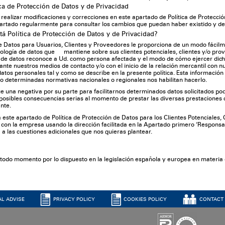
ica de Protección de Datos y de Privacidad
alizar modificaciones y correcciones en este apartado de Política de Protección
apartado regularmente para consultar los cambios que puedan haber existido y d
tá Política de Protección de Datos y de Privacidad?
de Datos para Usuarios, Clientes y Proveedores le proporciona de un modo fácilm
ología de datos que mantiene sobre sus clientes potenciales, clientes y/o prove
de datos reconoce a Ud. como persona afectada y el modo de cómo ejercer dichos
nte nuestros medios de contacto y/o con el inicio de la relación mercantil co
datos personales tal y como se describe en la presente política. Esta informació
do o determinadas normativas nacionales o regionales nos habilitan hacerlo.
 una negativa por su parte para facilitarnos determinados datos solicitados podr
n posibles consecuencias serias al momento de prestar las diversas prestaciones
nte.
a este apartado de Política de Protección de Datos para los Clientes Potenciales,
con la empresa usando la dirección facilitada en la Apartado primero ‘Respons
a las cuestiones adicionales que nos quieras plantear.
todo momento por lo dispuesto en la legislación española y europea en materia 
AL ADVISE
PRIVACY POLICY
COOKIES POLICY
CONTACT