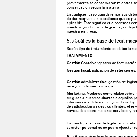
proveedores se conservarán mientras se 
conservación según la materia.
En cualquier caso guardaremos sus datos
de dar respuesta a cuestiones que se plan
aplicable. Esto significa que podemos c
nuestros productos o de que hayas dejad
nuestra empresa.
5. ¿Cuál es la base de legitimac
Según tipo de tratamiento de datos le re
TRATAMIENTO
Gestión Contable:
gestion de facturación
Gestión fiscal:
aplicación de retenciones, 
Gestión administrativa:
gestión de logíst
recepción de mercancías, etc.
Marketing:
Acciones comerciales sobre n
dirigidas a nuestros clientes o aquellas 
información relativa en el pasado incluye
de satisfacción a nuestros clientes, el e
novedades sobre nuestros servicios y pro
En cuanto, a la base de legitimación refe
carácter personal no se podrá ejecutar su
6. ¿Á que destinatarios se comu